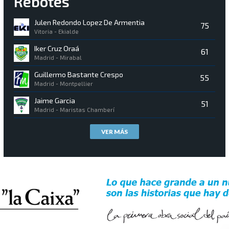
Rebotes
Julen Redondo Lopez De Armentia
75
Vitoria - Ekialde
Iker Cruz Oraá
61
Madrid - Mirabal
Guillermo Bastante Crespo
55
Madrid - Montpellier
Jaime Garcia
51
Madrid - Maristas Chamberí
VER MÁS