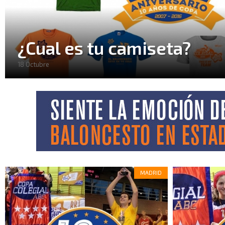
PEQUECOPA
EVENTOS
¿Cual es tu camiseta?
INFORMACIÓN
18 Octubre
AFICIÓN
#BASKETISEDUCATION
10ª
ANIVERSARIO
MADRID