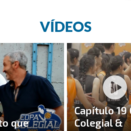
VÍDEOS
Capítulo 19
to que
Colegial &