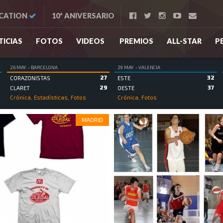
UCATION
10ª ANIVERSARIO
ICIAS
FOTOS
VIDEOS
PREMIOS
ALL-STAR
P
26 MAY. - BARCELONA
29 MAY. - VALENCIA
27
32
CORAZONISTAS
ESTE
29
37
CLARET
OESTE
Crónica, Estadísticas, Fotos
Crónica, Fotos
MADRID