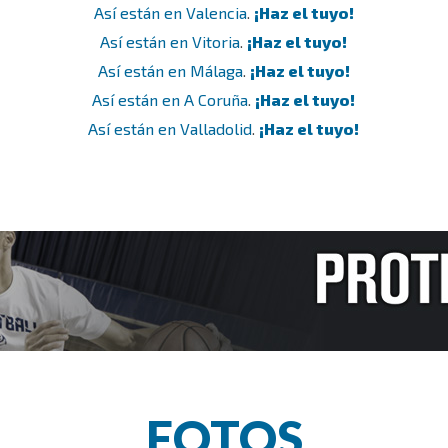
Así están en Valencia
.
¡Haz el tuyo!
Así están en Vitoria
.
¡Haz el tuyo!
Así están en Málaga
.
¡Haz el tuyo!
Así están en A Coruña
.
¡Haz el tuyo!
Así están en Valladolid
.
¡Haz el tuyo!
FOTOS