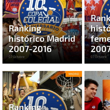
Rank
Ranking
hist
histórico Madrid
feme
2007-2016
2007
07 Octubre
07 Octubre
MADRID
Ranking