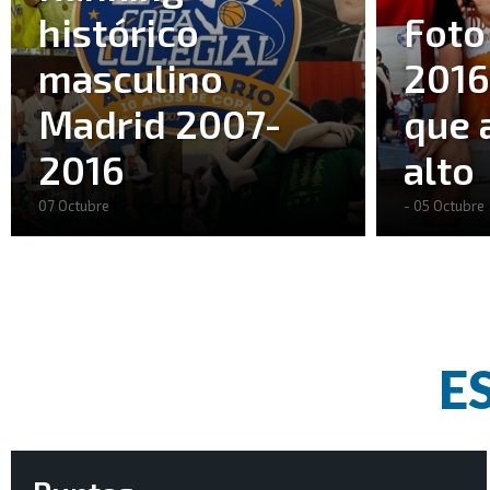
histórico
Foto
masculino
2016
Madrid 2007-
que 
2016
alto
07 Octubre
- 05 Octubre
E