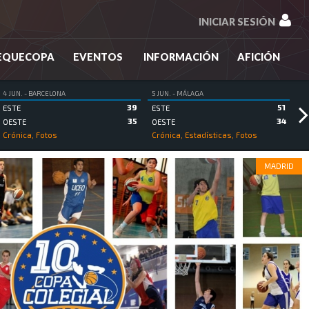
INICIAR SESIÓN
EQUECOPA
EVENTOS
INFORMACIÓN
AFICIÓN
4 JUN. - BARCELONA
5 JUN. - MÁLAGA
39
51
ESTE
ESTE
35
34
OESTE
OESTE
Crónica, Fotos
Crónica, Estadísticas, Fotos
MADRID