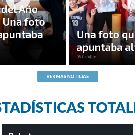
 del Año
 Una foto
apuntaba
Una foto qu
apuntaba al
05 Octubre
VER MÁS NOTICIAS
STADÍSTICAS TOTAL