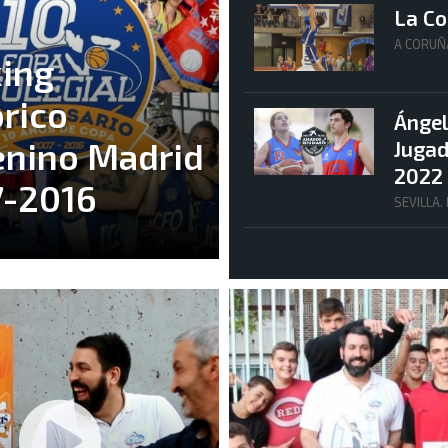
La Co
A CORUÑ
ing
órico
Ángel
nino Madrid
Jugad
2022
-2016
SEVILLA.