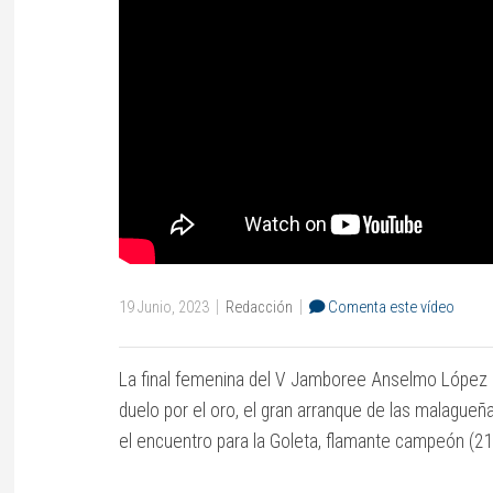
TIENDA
AMIGOS
FUNDACIÓN
BALONCESTO
COLEGIAL
|
|
19 Junio, 2023
Redacción
Comenta este vídeo
La final femenina del V Jamboree Anselmo López dej
duelo por el oro, el gran arranque de las malagueña
el encuentro para la Goleta, flamante campeón (21