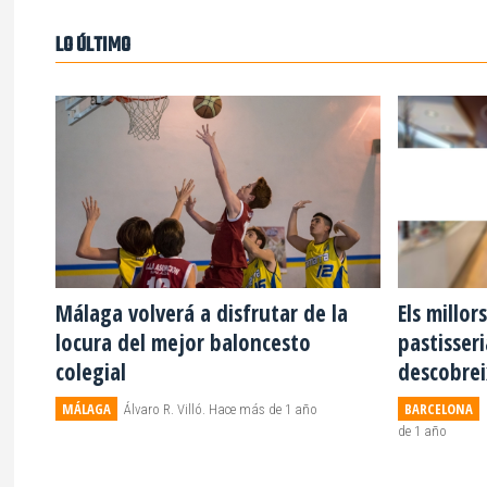
LO ÚLTIMO
Málaga volverá a disfrutar de la
Els millor
locura del mejor baloncesto
pastisseri
colegial
descobreix
MÁLAGA
BARCELONA
Álvaro R. Villó. Hace más de 1 año
de 1 año