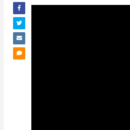
FINAL
NACIONAL
ALL-
STAR
PEQUECOPA
EVENTOS
VALORES
AFICIÓN
MÁS