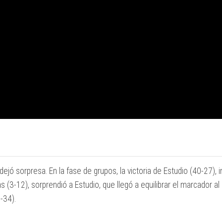
ó sorpresa. En la fase de grupos, la victoria de Estudio (40-27), i
s (3-12), sorprendió a Estudio, que llegó a equilibrar el marcador a
-34).