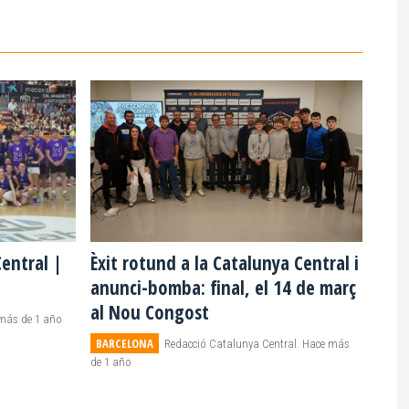
entral |
Èxit rotund a la Catalunya Central i
anunci-bomba: final, el 14 de març
al Nou Congost
e más de 1 año
BARCELONA
Redacció Catalunya Central. Hace más
de 1 año