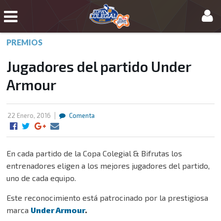
SEDES
EQUIPOS
PREMIOS
PARTIDOS
Jugadores del partido Under
ESTADÍSTICAS
Armour
NOTICIAS
|
22 Enero, 2016
Comenta
FOTOS
VIDEOS
En cada partido de la Copa Colegial & Bifrutas los
entrenadores eligen a los mejores jugadores del partido,
PREMIOS
uno de cada equipo.
ALL-
Este reconocimiento está patrocinado por la prestigiosa
STAR
marca
Under Armour
.