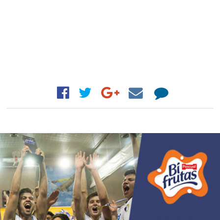
PEQUECOPA
EVENTOS
INFORMACIÓN
AFICIÓN
#BASKETISEDUCATION
10ª
ANIVERSARIO