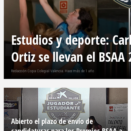
PREMIOS
FINAL
NACIONAL
Estudios y deporte: Car
Ortiz se llevan el BSAA
ALL-
STAR
Redacción Copa Colegial Valencia. Hace más de 1 año
PEQUECOPA
EVENTOS
VALORES
Abierto el plazo de envío de
AFICIÓN
candidaturas para los Premios BSAA a