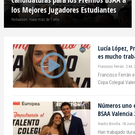
los Mejores Jugadores Estudiantes
MÁS
Redacción. Hace más de 1 año
TIENDA
Lucía López, P
AMIGOS
es mucho trab
FUNDACIÓN
Francisco Ferrán. 2:44. 
BALONCESTO
Francisco Ferrán e
COLEGIAL
Copa Colegial Valen
SEDES
Números uno e
BSAA Valencia
Nacho Bonilla. 18 Juni
Han trabajado dur